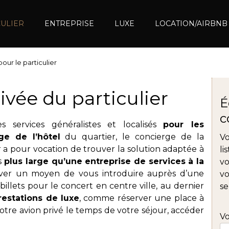
CULIER
ENTREPRISE
LUXE
LOCATION/AIRBNB
our le particulier
ivée du particulier
É
c
s services généralistes et localisés
pour les
ge de l’hôtel
du quartier, le concierge de la
Vo
r a pour vocation de trouver la solution adaptée à
li
s
plus large qu’une entreprise de services à la
vo
ver un moyen de vous introduire auprès d’une
vo
illets pour le concert en centre ville, au dernier
se
restations de luxe
, comme réserver une place à
otre avion privé le temps de votre séjour, accéder
V