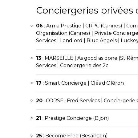
Conciergeries privées
06
:
Arma Prestige
|
CRPC
(Cannes) |
Comm
Organisation (Cannes) |
Private Concierge
Services | Landlord | Blue Angels |
Lucke
13
:
MARSEILLE
|
As good as done
(St Rém
Services | Conciergerie des 2c
17
:
Smart Concierge
| Clés d’Oléron
20
: CORSE : Fred Services | Conciergerie
21
:
Prestige Concierge
(Dijon)
25
: Become Free (Besançon)