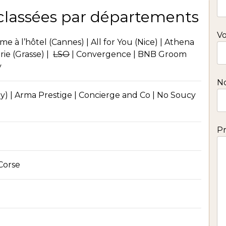
 classées par départements
Vo
e à l’hôtel
(Cannes) | All for You (Nice) | Athena
rie
(Grasse) |
LSO
| Convergence | BNB Groom
y
No
y) |
Arma Prestige
| Concierge and Co | No Soucy
Pr
 Corse