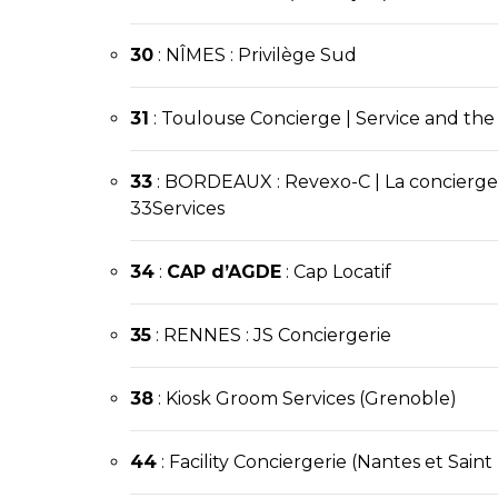
30
: NÎMES : Privilège Sud
31
: Toulouse Concierge |
Service and the 
33
:
BORDEAUX
:
Revexo-C
|
La concierg
33Services
34
:
CAP d’AGDE
:
Cap Locatif
35
: RENNES : JS Conciergerie
38
: Kiosk Groom Services (Grenoble)
44
: Facility Conciergerie (Nantes et Saint