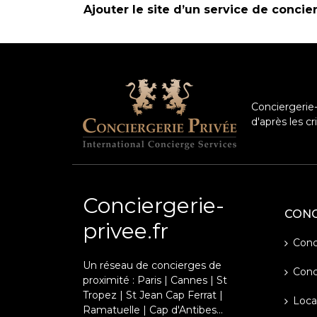
Ajouter le site d’un service de concie
Conciergerie-
d'après les c
Conciergerie-
CONC
privee.fr
Conci
Un réseau de concierges de
Conc
proximité : Paris | Cannes | St
Tropez | St Jean Cap Ferrat |
Loca
Ramatuelle | Cap d'Antibes...