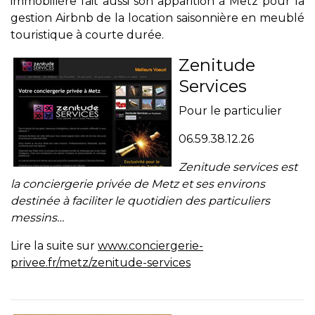
immobilière fait aussi son apparition à Metz pour la
gestion Airbnb
de la location saisonnière en meublé
touristique à courte durée.
Zenitude
Services
Pour le particulier
06.59.38.12.26
Zenitude services est
la conciergerie privée de Metz et ses environs
destinée à faciliter le quotidien des particuliers
messins…
Lire la suite sur
www.conciergerie-
privee.fr/metz/zenitude-services