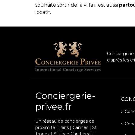
souhaite sortir de la villa il est aussi
parto
locatif.
Conciergerie-
d'après les c
Conciergerie-
CONC
privee.fr
Conci
Un réseau de concierges de
Conc
proximité : Paris | Cannes | St
Tropez | St Jean Cap Ferrat |