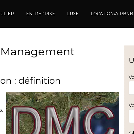
CULIER
ENTREPRISE
LUXE
LOCATION/AIRBNB
n Management
U
V
on : définition
Vo
s,
O