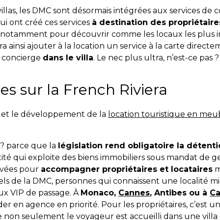
villas, les DMC sont désormais intégrées aux services de
ui ont créé ces services
à destination des propriétaire
otamment pour découvrir comme les locaux les plus int
 ainsi ajouter à la location un service à la carte direct
le concierge
dans le villa
. Le nec plus ultra, n’est-ce pas ?
s sur la French Riviera
is et le développement de la
location touristique en me
 ? parce que la
législation rend obligatoire la détent
tité qui exploite des biens immobiliers sous mandat de ge
rivées pour
accompagner propriétaires et locataires
m
els de la DMC, personnes qui connaissent une localité 
 aux VIP de passage. À
Monaco,
Cannes
, Antibes ou à
Ca
sider en agence en priorité. Pour les propriétaires, c’est 
e non seulement le voyageur est accueilli dans une villa c