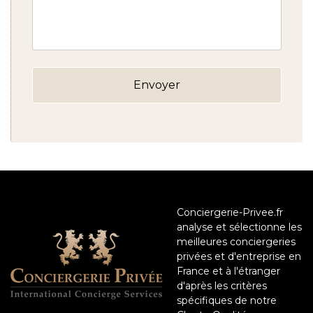
Conciergerie-Privee.fr
analyse et sélectionne les
meilleures conciergeries
privées et d'entreprise en
France et à l'étranger
d'après les critères
spécifiques de notre