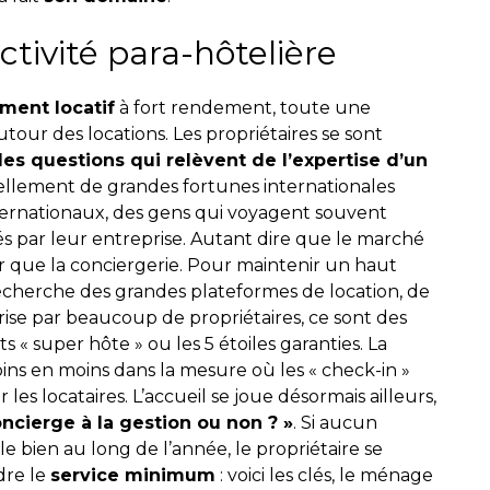
tivité para-hôtelière
ment locatif
à fort rendement, toute une
utour des locations. Les propriétaires se sont
es questions qui relèvent de l’expertise d’un
ntiellement de grandes fortunes internationales
ternationaux, des gens qui voyagent souvent
 par leur entreprise. Autant dire que le marché
er que la conciergerie. Pour maintenir un haut
 recherche des grandes plateformes de location, de
se par beaucoup de propriétaires, ce sont des
ts « super hôte » ou les 5 étoiles garanties. La
oins en moins dans la mesure où les « check-in »
es locataires. L’accueil se joue désormais ailleurs,
concierge à la gestion ou non ? »
. Si aucun
e bien au long de l’année, le propriétaire se
dre le
service minimum
: voici les clés, le ménage