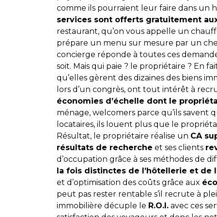
comme ils pourraient leur faire dans un h
services sont offerts gratuitement aux
restaurant, qu’on vous appelle un chauff
prépare un menu sur mesure par un chef 
concierge réponde à toutes ces demandes 
soit. Mais qui paie ? le propriétaire ? En 
qu’elles gèrent des dizaines des biens 
lors d’un congrès, ont tout intérêt à rec
économies d’échelle dont le propriétai
ménage, welcomers parce qu’ils savent qu’
locataires, ils louent plus que le proprié
Résultat, le propriétaire réalise un
CA su
résultats de recherche
et ses clients
re
d’occupation grâce à ses méthodes de dif
la fois distinctes de l’hôtellerie et de
et d’optimisation des coûts grâce aux
éco
peut pas rester rentable s’il recrute à p
immobilière décuple le
R.O.I.
avec ces se