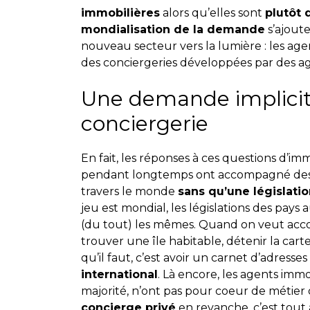
immobilières
alors qu’elles sont
plutôt 
mondialisation de la demande
s’ajoute
nouveau secteur vers la lumière : les ag
des conciergeries développées par des ag
Une demande implicite
conciergerie
En fait, les réponses à ces questions d’imm
pendant longtemps ont accompagné des cl
travers le monde
sans qu’une législati
jeu est mondial, les législations des pays
(du tout) les mêmes. Quand on veut acc
trouver une île habitable, détenir la cart
qu’il faut, c’est avoir un carnet d’adresse
international
. Là encore, les agents immo
majorité, n’ont pas pour coeur de métie
concierge privé
en revanche, c’est tout 