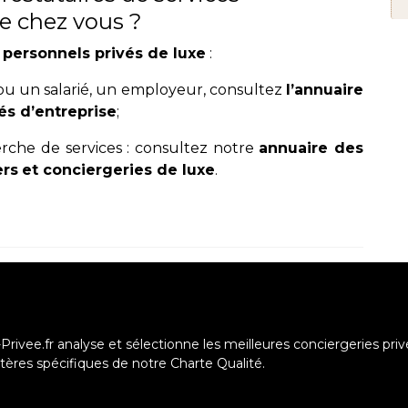
 de chez vous ?
 personnels privés de luxe
:
 ou un salarié, un employeur, consultez
l’annuaire
és d’entreprise
;
erche de services : consultez notre
annuaire des
ers
et
conciergeries de luxe
.
Privee.fr analyse et sélectionne les meilleures conciergeries priv
ritères spécifiques de notre Charte Qualité.