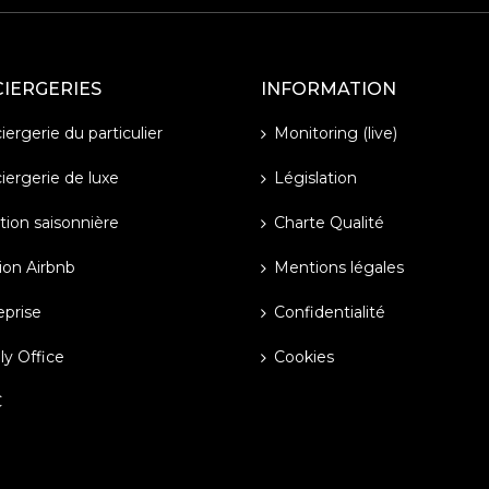
IERGERIES
INFORMATION
ergerie du particulier
Monitoring (live)
iergerie de luxe
Législation
tion saisonnière
Charte Qualité
ion Airbnb
Mentions légales
eprise
Confidentialité
ly Office
Cookies
C