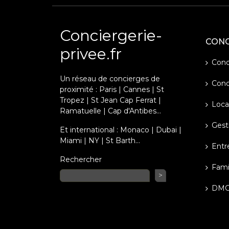
Conciergerie-
CONC
privee.fr
Conci
Un réseau de concierges de
Conc
proximité : Paris | Cannes | St
Tropez | St Jean Cap Ferrat |
Loca
Ramatuelle | Cap d'Antibes...
Gest
Et international : Monaco | Dubai |
Miami | NY | St Barth…
Entr
Rechercher
Fami
>
DM