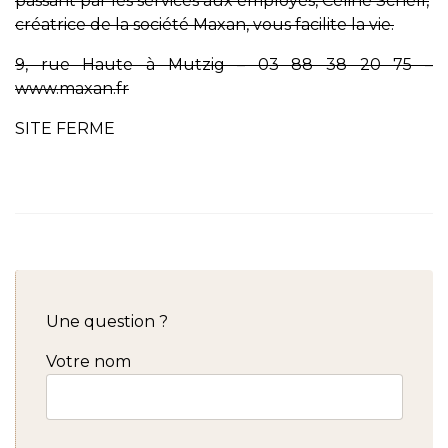
passant par les services aux employés, Céline Schell,
créatrice de la société Maxan, vous facilite la vie.
9, rue Haute à Mutzig – 03 88 38 20 75 –
www.maxan.fr
SITE FERME
Une question ?
Votre nom